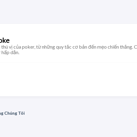
oke
 thú vị của poker, từ những quy tắc cơ bản đến mẹo chiến thắng. C
r hấp dẫn.
g Chúng Tôi