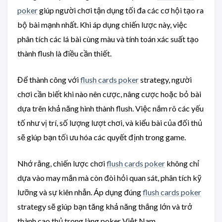
poker
giúp người chơi tận dụng tối đa các cơ hội tạo ra
bộ bài mạnh nhất. Khi áp dụng chiến lược này, việc
phân tích các lá bài cùng màu và tính toán xác suất tạo
thành flush là điều cần thiết.
Để thành công với
flush cards poker
strategy, người
chơi cần biết khi nào nên cược, nâng cược hoặc bỏ bài
dựa trên khả năng hình thành flush. Việc nắm rõ các yếu
tố như vị trí, số lượng lượt chơi, và kiểu bài của đối thủ
sẽ giúp bạn tối ưu hóa các quyết định trong game.
Nhớ rằng, chiến lược chơi
flush cards poker
không chỉ
dựa vào may mắn mà còn đòi hỏi quan sát, phân tích kỹ
lưỡng và sự kiên nhẫn. Áp dụng đúng
flush cards poker
strategy sẽ giúp bạn tăng khả năng thắng lớn và trở
thành cao thủ trong làng poker Việt Nam.