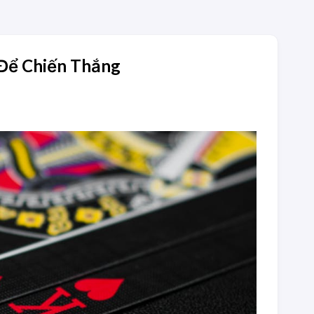
 Để Chiến Thắng