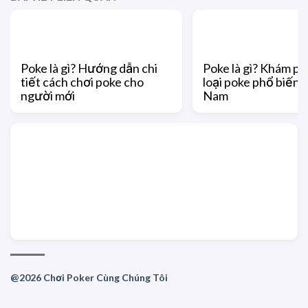
Poke là gì? Hướng dẫn chi
Poke là gì? Khám ph
tiết cách chơi poke cho
loại poke phổ biến t
người mới
Nam
@2026 Chơi Poker Cùng Chúng Tôi