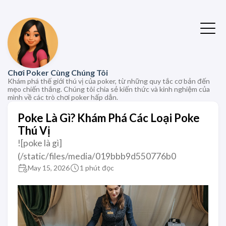
Chơi Poker Cùng Chúng Tôi
Khám phá thế giới thú vị của poker, từ những quy tắc cơ bản đến
mẹo chiến thắng. Chúng tôi chia sẻ kiến thức và kinh nghiệm của
mình về các trò chơi poker hấp dẫn.
Poke Là Gì? Khám Phá Các Loại Poke
Thú Vị
![poke là gì]
(/static/files/media/019bbb9d550776b0
May 15, 2026
1 phút đọc