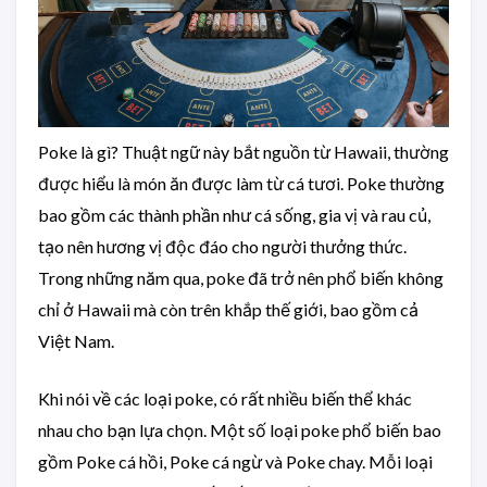
Poke là gì? Thuật ngữ này bắt nguồn từ Hawaii, thường
được hiểu là món ăn được làm từ cá tươi. Poke thường
bao gồm các thành phần như cá sống, gia vị và rau củ,
tạo nên hương vị độc đáo cho người thưởng thức.
Trong những năm qua, poke đã trở nên phổ biến không
chỉ ở Hawaii mà còn trên khắp thế giới, bao gồm cả
Việt Nam.
Khi nói về các loại poke, có rất nhiều biến thể khác
nhau cho bạn lựa chọn. Một số loại poke phổ biến bao
gồm Poke cá hồi, Poke cá ngừ và Poke chay. Mỗi loại