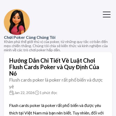
Chơi Poker Cùng Chúng Tôi
Khám phá thế giới thú vị của poker, từ những quy tắc cơ bản đến
mẹo chiến thắng. Chúng tôi chia sẻ kiến thức và kinh nghiệm của
mình về các trò chơi poker hấp dẫn.
Hướng Dẫn Chi Tiết Về Luật Chơi
Flush Cards Poker và Quy Định Của
Nó
Flush cards poker là poker rất phổ biến và được
yê
Jan 22, 2026
1 phút đọc
Flush cards poker là poker rất phổ biến và được yêu
thích tại Việt Nam mà bạn nên biết. Tuy nhiên, đối với