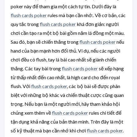
poker này để tham gia một cách tự tin. Dưới đây là
flush cards poker
rules mà bạn cần nhớ:. Về cơ bản, các
quy tắc trong
flush cards poker
khá đơn giản: người
chơi cần tạo ra một bộ bài gồm năm lá đồng một màu.
Sau đó, bạn sẽ chiến thắng trong
flush cards poker
nếu
hand của bạn mạnh hơn đối thủ. Ví dụ, nếu các người
chơi đều có flush, tay lá bài cao nhất sẽ giành chiến
thắng. Các tay bài trong
flush cards poker
sẽ xếp hạng
từ thấp nhất đến cao nhất, là high card cho đến royal
flush. Với
flush cards poker
, các bộ bài sẽ được phân
biệt với những bộ khác và chiến thuật cược cũng quan
trọng. Nếu bạn là một người mới, hãy tham khảo hội
chủng xem thêm về
flush cards poker
rules chi tiết để
tận dụng khả năng của bản thân mình. Trên đây là một
số kỹ thuật mà bạn cần nhớ khi chơi
flush cards poker
.