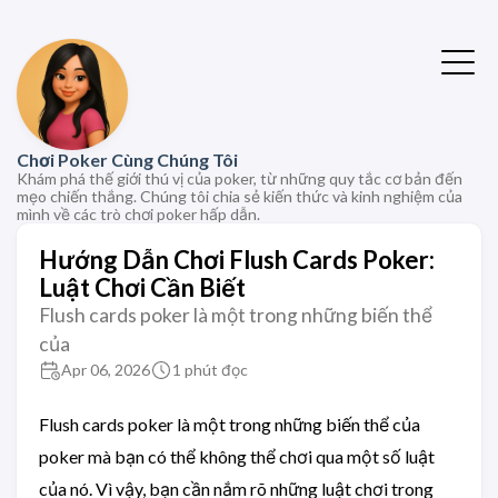
Chơi Poker Cùng Chúng Tôi
Khám phá thế giới thú vị của poker, từ những quy tắc cơ bản đến
mẹo chiến thắng. Chúng tôi chia sẻ kiến thức và kinh nghiệm của
mình về các trò chơi poker hấp dẫn.
Hướng Dẫn Chơi Flush Cards Poker:
Luật Chơi Cần Biết
Flush cards poker là một trong những biến thể
của
Apr 06, 2026
1 phút đọc
Flush cards poker là một trong những biến thể của
poker mà bạn có thể không thể chơi qua một số luật
của nó. Vì vậy, bạn cần nắm rõ những luật chơi trong