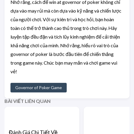
Nhớ rằng, cách để win at governor of poker không chỉ
dựa vào may rủi mà còn dựa vào kỹ năng và chiến lược
của người chơi. Với sự kiên trì và học hỏi, bạn hoàn
toàn có thể trở thành cao thủ trong trò chơi này. Hãy
luyện tập đều đặn và tích lũy kinh nghiệm để cải thiện
khả năng chơi của mình. Nhớ rằng, hiểu rõ vai trò của
governor of poker là bước đầu tiên để chiến thắng
trong game này. Chúc bạn may mắn và chơi game vui
vẻ!
Governor of Poker Game
BÀI VIẾT LIÊN QUAN
Đánh Giá Chi Tiết Về