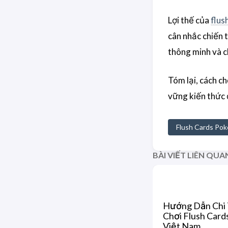
Lợi thế của
flus
cân nhắc chiến t
thông minh và c
Tóm lại, cách c
vững kiến thức 
Flush Cards Pok
BÀI VIẾT LIÊN QUA
Hướng Dẫn Chi 
Chơi Flush Card
Việt Nam