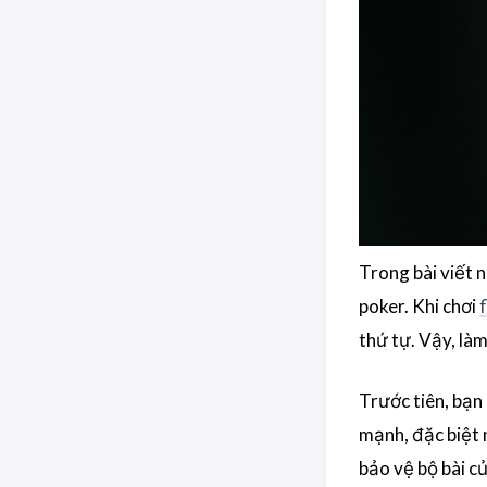
Trong bài viết n
poker. Khi chơi
thứ tự. Vậy, là
Trước tiên, bạn 
mạnh, đặc biệt 
bảo vệ bộ bài c