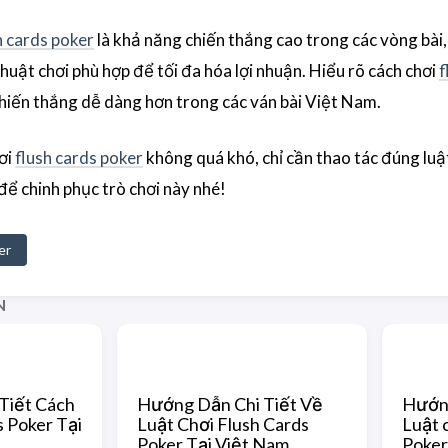
h cards poker
là khả năng chiến thắng cao trong các vòng bài, 
huật chơi phù hợp để tối đa hóa lợi nhuận. Hiểu rõ cách chơi
f
hiến thắng dễ dàng hơn trong các ván bài Việt Nam.
hơi
flush cards poker
không quá khó, chỉ cần thao tác đúng luậ
để chinh phục trò chơi này nhé!
er
N
Tiết Cách
Hướng Dẫn Chi Tiết Về
Hướng
s Poker Tại
Luật Chơi Flush Cards
Luật 
Poker Tại Việt Nam
Poker