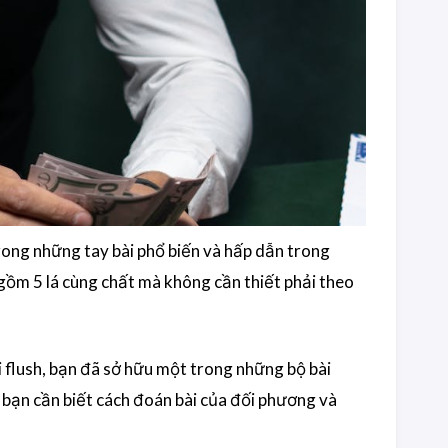
rong những tay bài phổ biến và hấp dẫn trong
i gồm 5 lá cùng chất mà không cần thiết phải theo
ài flush, bạn đã sở hữu một trong những bộ bài
 bạn cần biết cách đoán bài của đối phương và