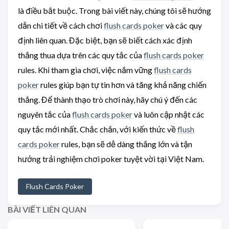
là điều bắt buộc. Trong bài viết này, chúng tôi sẽ hướng
dẫn chi tiết về cách chơi
flush cards poker
và các quy
định liên quan. Đặc biệt, bạn sẽ biết cách xác định
thắng thua dựa trên các quy tắc của
flush cards poker
rules. Khi tham gia chơi, việc nắm vững
flush cards
poker
rules giúp bạn tự tin hơn và tăng khả năng chiến
thắng. Để thành thạo trò chơi này, hãy chú ý đến các
nguyên tắc của
flush cards poker
và luôn cập nhật các
quy tắc mới nhất. Chắc chắn, với kiến thức về
flush
cards poker
rules, bạn sẽ dễ dàng thắng lớn và tận
hưởng trải nghiệm chơi poker tuyệt vời tại Việt Nam.
Flush Cards Poker
BÀI VIẾT LIÊN QUAN