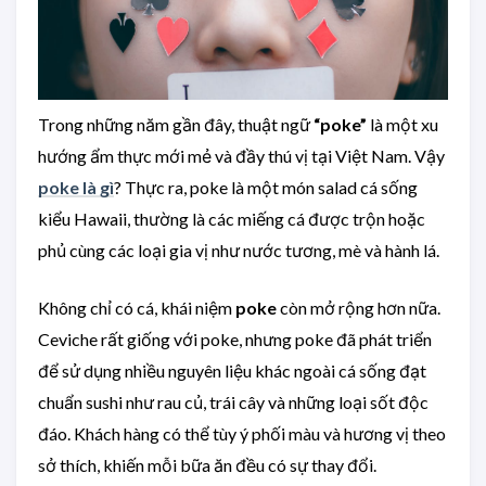
Trong những năm gần đây, thuật ngữ
“poke”
là một xu
hướng ẩm thực mới mẻ và đầy thú vị tại Việt Nam. Vậy
poke là gì
? Thực ra, poke là một món salad cá sống
kiểu Hawaii, thường là các miếng cá được trộn hoặc
phủ cùng các loại gia vị như nước tương, mè và hành lá.
Không chỉ có cá, khái niệm
poke
còn mở rộng hơn nữa.
Ceviche rất giống với poke, nhưng poke đã phát triển
để sử dụng nhiều nguyên liệu khác ngoài cá sống đạt
chuẩn sushi như rau củ, trái cây và những loại sốt độc
đáo. Khách hàng có thể tùy ý phối màu và hương vị theo
sở thích, khiến mỗi bữa ăn đều có sự thay đổi.