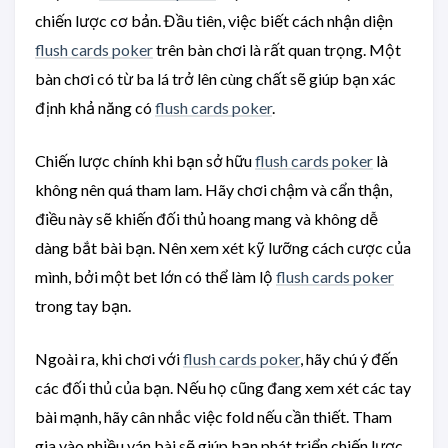
chiến lược cơ bản. Đầu tiên, việc biết cách nhận diện
flush cards poker
trên bàn chơi là rất quan trọng. Một
bàn chơi có từ ba lá trở lên cùng chất sẽ giúp bạn xác
định khả năng có
flush cards poker
.
Chiến lược chính khi bạn sở hữu
flush cards poker
là
không nên quá tham lam. Hãy chơi chậm và cẩn thận,
điều này sẽ khiến đối thủ hoang mang và không dễ
dàng bắt bài bạn. Nên xem xét kỹ lưỡng cách cược của
mình, bởi một bet lớn có thể làm lộ
flush cards poker
trong tay bạn.
Ngoài ra, khi chơi với
flush cards poker
, hãy chú ý đến
các đối thủ của bạn. Nếu họ cũng đang xem xét các tay
bài mạnh, hãy cân nhắc việc fold nếu cần thiết. Tham
gia vào nhiều ván bài sẽ giúp bạn phát triển chiến lược