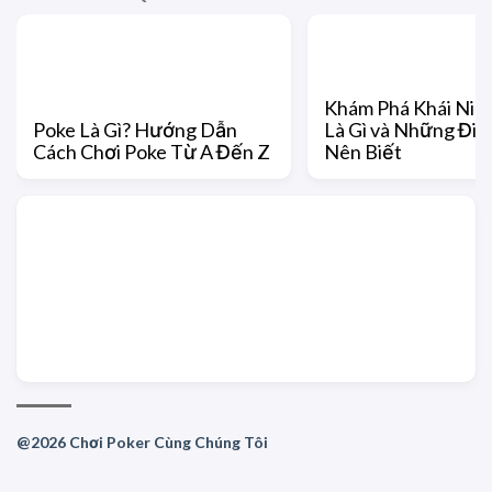
Khám Phá Khái Niệ
Poke Là Gì? Hướng Dẫn
Là Gì và Những Điề
Cách Chơi Poke Từ A Đến Z
Nên Biết
@2026 Chơi Poker Cùng Chúng Tôi