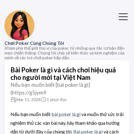
Chơi Poker Cùng Chúng Tôi
Khám phá thế giới thú vị của poker, từ những quy tắc cơ bản đến
mẹo chiến thắng. Chúng tôi chia sẻ kiến thức và kinh nghiệm của
mình về các trò chơi poker hấp dẫn.
Bài Poker là gì và cách chơi hiệu quả
cho người mới tại Việt Nam
Nếu bạn muốn biết [bài poker là gì]
(https://g5jym9
Mar 11, 2026
1 phút đọc
Nếu bạn muốn biết
bài poker là gì
và muốn thử sức trải
nghiệm thử các ván bài này, hãy tham khảo qua hướng
dẫn từ dưới đây của chúng tôi.
Bài poker là gì
và cách