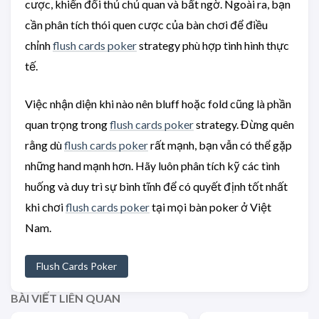
cược, khiến đối thủ chủ quan và bất ngờ. Ngoài ra, bạn
cần phân tích thói quen cược của bàn chơi để điều
chỉnh
flush cards poker
strategy phù hợp tình hình thực
tế.
Việc nhận diện khi nào nên bluff hoặc fold cũng là phần
quan trọng trong
flush cards poker
strategy. Đừng quên
rằng dù
flush cards poker
rất mạnh, bạn vẫn có thể gặp
những hand mạnh hơn. Hãy luôn phân tích kỹ các tình
huống và duy trì sự bình tĩnh để có quyết định tốt nhất
khi chơi
flush cards poker
tại mọi bàn poker ở Việt
Nam.
Flush Cards Poker
BÀI VIẾT LIÊN QUAN