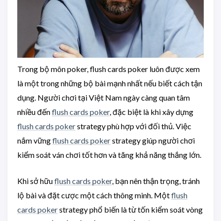
Trong bộ môn poker, flush cards poker luôn được xem
là một trong những bộ bài mạnh nhất nếu biết cách tận
dụng. Người chơi tại Việt Nam ngày càng quan tâm
nhiều đến
flush cards poker
, đặc biệt là khi xây dựng
flush cards poker
strategy phù hợp với đối thủ. Việc
nắm vững
flush cards poker
strategy giúp người chơi
kiểm soát ván chơi tốt hơn và tăng khả năng thắng lớn.
Khi sở hữu
flush cards poker
, bạn nên thận trọng, tránh
lộ bài và đặt cược một cách thông minh. Một
flush
cards poker
strategy phổ biến là từ tốn kiểm soát vòng