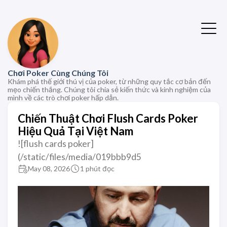
Chơi Poker Cùng Chúng Tôi
Khám phá thế giới thú vị của poker, từ những quy tắc cơ bản đến
mẹo chiến thắng. Chúng tôi chia sẻ kiến thức và kinh nghiệm của
mình về các trò chơi poker hấp dẫn.
Chiến Thuật Chơi Flush Cards Poker
Hiệu Quả Tại Việt Nam
![flush cards poker]
(/static/files/media/019bbb9d5
May 08, 2026
1 phút đọc