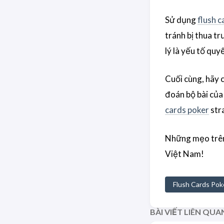
Sử dụng
flush c
tránh bị thua t
lý là yếu tố quy
Cuối cùng, hãy 
đoán bộ bài của
cards poker
str
Những mẹo trên
Việt Nam!
Flush Cards Pok
BÀI VIẾT LIÊN QUA