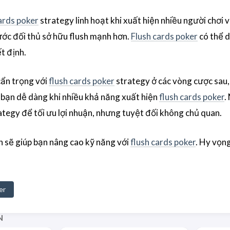
ards poker
strategy linh hoạt khi xuất hiện nhiều người chơi 
rước đối thủ sở hữu flush mạnh hơn.
Flush cards poker
có thể dễ
ết định.
cẩn trọng với
flush cards poker
strategy ở các vòng cược sau, 
 bạn dễ dàng khi nhiều khả năng xuất hiện
flush cards poker
.
ategy để tối ưu lợi nhuận, nhưng tuyệt đối không chủ quan.
 sẽ giúp bạn nâng cao kỹ năng với
flush cards poker
. Hy vọn
er
N