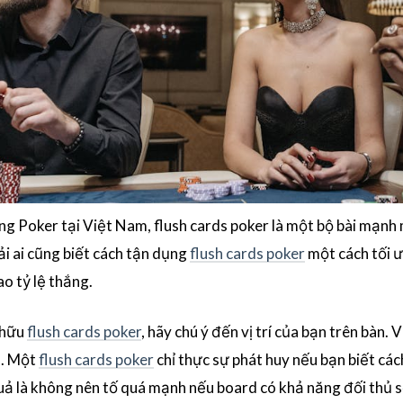
g Poker tại Việt Nam, flush cards poker là một bộ bài mạn
ải ai cũng biết cách tận dụng
flush cards poker
một cách tối ư
o tỷ lệ thắng.
ở hữu
flush cards poker
, hãy chú ý đến vị trí của bạn trên bàn. 
ủ. Một
flush cards poker
chỉ thực sự phát huy nếu bạn biết cách
uả là không nên tố quá mạnh nếu board có khả năng đối thủ sở