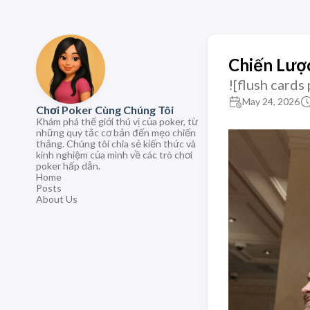
Chiến Lược
![flush card
May 24, 2026
Chơi Poker Cùng Chúng Tôi
Khám phá thế giới thú vị của poker, từ
những quy tắc cơ bản đến mẹo chiến
thắng. Chúng tôi chia sẻ kiến thức và
kinh nghiệm của mình về các trò chơi
poker hấp dẫn.
Home
Posts
About Us