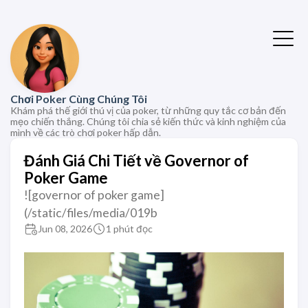
Chơi Poker Cùng Chúng Tôi
Khám phá thế giới thú vị của poker, từ những quy tắc cơ bản đến
mẹo chiến thắng. Chúng tôi chia sẻ kiến thức và kinh nghiệm của
mình về các trò chơi poker hấp dẫn.
Đánh Giá Chi Tiết về Governor of
Poker Game
![governor of poker game]
(/static/files/media/019b
Jun 08, 2026
1 phút đọc