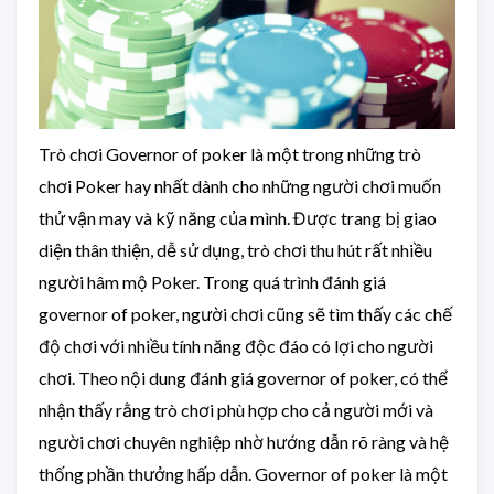
Trò chơi Governor of poker là một trong những trò
chơi Poker hay nhất dành cho những người chơi muốn
thử vận may và kỹ năng của mình. Được trang bị giao
diện thân thiện, dễ sử dụng, trò chơi thu hút rất nhiều
người hâm mộ Poker. Trong quá trình đánh giá
governor of poker, người chơi cũng sẽ tìm thấy các chế
độ chơi với nhiều tính năng độc đáo có lợi cho người
chơi. Theo nội dung đánh giá governor of poker, có thể
nhận thấy rằng trò chơi phù hợp cho cả người mới và
người chơi chuyên nghiệp nhờ hướng dẫn rõ ràng và hệ
thống phần thưởng hấp dẫn. Governor of poker là một