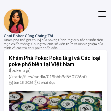
Chơi Poker Cùng Chúng Tôi
Khám phá thế giới thú vị của poker, từ những quy tắc cơ bản đến
mẹo chiến thắng. Chúng tôi chia sẻ kiến thức và kinh nghiệm của
mình về các trò chơi poker hấp dẫn.
Khám Phá Poke: Poke là gì và Các loại
poke phổ biến tại Việt Nam
![poke là gì]
(/static/files/media/019bbb9d550776b0
Jun 18, 2026
1 phút đọc