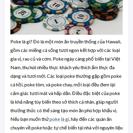
Poke là gì? Đó là một món ăn truyền thống của Hawaii,
gồm các miếng cá sống tươi ngon kết hợp với các loại
gia vị, rau củ và cơm. Poke ngày càng phổ biến tại Việt
Nam, thu hút nhiều thực khách yêu thích ẩm thực đa
dạng và tươi mới. Các loại poke thường gặp gồm poke
cá hồi, poke tôm, và poke chay, mỗi loại đều đem lại
cảm giác tươi mát và hấp dẫn. Điều đặc biệt của poke
là khả năng tùy biến theo sở thích cá nhân, giúp người
thưởng thức có thể sáng tạo món ăn phù hợp khẩu vị.
Nếu bạn muốn thử
poke là gì
, hãy đến các quán ăn
chuyên về poke hoặc tự chế biến tại nhà với nguyên liệu