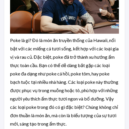
Poke là gì? Đó là món ăn truyền thống của Hawaii, nổi
bật với các miếng cá tươi sống, kết hợp với các loại gia
vị và rau củ. Đặc biệt, poke đã trở thành xu hướng ẩm
thực toàn cầu. Bạn có thể dễ dàng bắt gặp các loại
poke đa dạng như poke cá hồi, poke tôm, hay poke
bạch tuộc tại nhiều nhà hàng. Các loại poke này thường
được phục vụ trong muỗng hoặc tô, phù hợp với những
người yêu thích ẩm thực tươi ngon và bổ dưỡng. Vậy
các loại poke trong đó có gì đặc biệt? Chúng không chỉ
đơn thuần là món ăn, mà còn là biểu tượng của sự tươi
mới, sáng tạo trong ẩm thực.