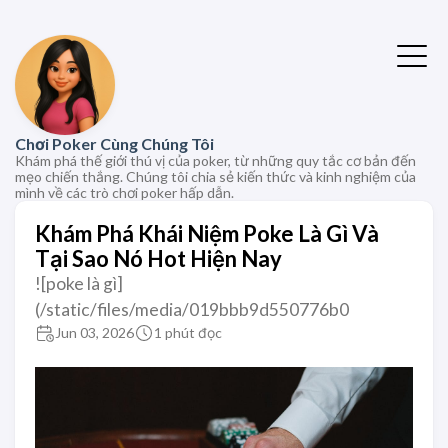
Chơi Poker Cùng Chúng Tôi
Khám phá thế giới thú vị của poker, từ những quy tắc cơ bản đến
mẹo chiến thắng. Chúng tôi chia sẻ kiến thức và kinh nghiệm của
mình về các trò chơi poker hấp dẫn.
Khám Phá Khái Niệm Poke Là Gì Và
Tại Sao Nó Hot Hiện Nay
![poke là gì]
(/static/files/media/019bbb9d550776b0
Jun 03, 2026
1 phút đọc