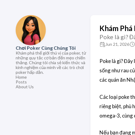
Khám Phá P
Poke là gì? 
Jun 21, 2026
Chơi Poker Cùng Chúng Tôi
Khám phá thế giới thú vị của poker, từ
những quy tắc cơ bản đến mẹo chiến
Poke là gì? Đây
thắng. Chúng tôi chia sẻ kiến thức và
kinh nghiệm của mình về các trò chơi
sống như rau củ
poker hấp dẫn.
Home
các quán ăn Nh
Posts
About Us
Các loại poke t
riêng biệt, phù
omega-3, cùng c
Nếu bạn đang 