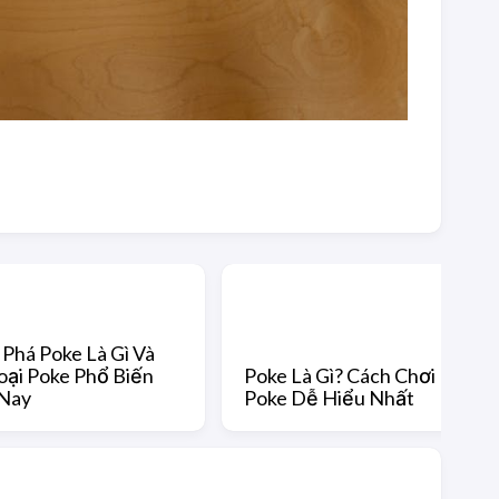
Phá Poke Là Gì Và
oại Poke Phổ Biến
Poke Là Gì? Cách Chơi
 Nay
Poke Dễ Hiểu Nhất