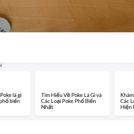
N
oke là gì
Tìm Hiểu Về Poke Là Gì và
Khám 
 phổ biến
Các Loại Poke Phổ Biến
Các L
Nhất
Hiện