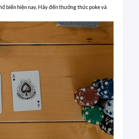
phổ biến hiện nay. Hãy đến thưởng thức poke và