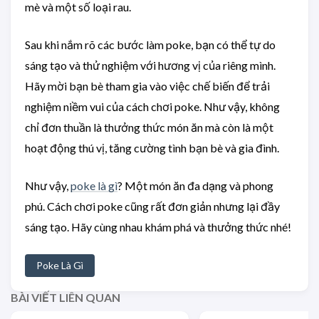
mè và một số loại rau.
Sau khi nắm rõ các bước làm poke, bạn có thể tự do
sáng tạo và thử nghiệm với hương vị của riêng mình.
Hãy mời bạn bè tham gia vào việc chế biến để trải
nghiệm niềm vui của cách chơi poke. Như vậy, không
chỉ đơn thuần là thưởng thức món ăn mà còn là một
hoạt động thú vị, tăng cường tình bạn bè và gia đình.
Như vậy,
poke là gì
? Một món ăn đa dạng và phong
phú. Cách chơi poke cũng rất đơn giản nhưng lại đầy
sáng tạo. Hãy cùng nhau khám phá và thưởng thức nhé!
Poke Là Gì
BÀI VIẾT LIÊN QUAN