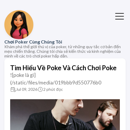
Chơi Poker Cùng Chúng Tôi
Khám phá thế giới thú vị của poker, từ những quy tắc cơ bản đến
mẹo chiến thắng. Chúng tôi chia sẻ kiến thức và kinh nghiệm của
mình về các trò chơi poker hấp dẫn.
Tìm Hiểu Về Poke Và Cách Chơi Poke
![poke là gì]
(/static/files/media/019bbb9d550776b0
Jul 09, 2026
2 phút đọc